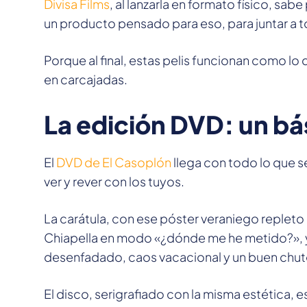
Divisa Films
, al lanzarla en formato físico, sa
un producto pensado para eso, para juntar a tod
Porque al final, estas pelis funcionan como lo
en carcajadas.
La edición DVD: un bá
El
DVD de El Casoplón
llega con todo lo que s
ver y rever con los tuyos.
La carátula, con ese póster veraniego repleto
Chiapella en modo «¿dónde me he metido?», ya
desenfadado, caos vacacional y un buen chute
El disco, serigrafiado con la misma estética, 