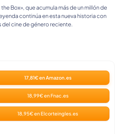
n the Box», que acumula más de un millón de
eyenda continúa en esta nueva historia con
 del cine de género reciente.
17,81€ en Amazon.es
18,99€ en Fnac.es
18,95€ en Elcorteingles.es