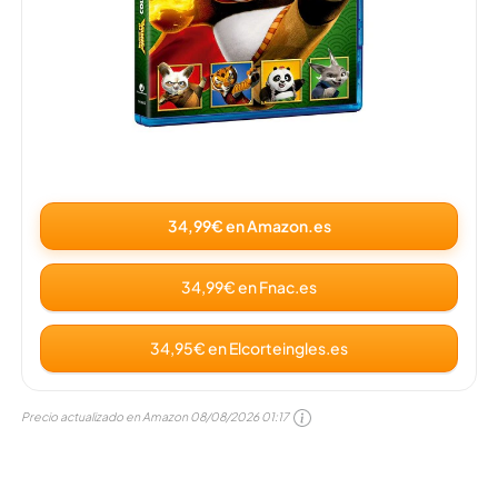
34,99€ en Amazon.es
34,99€ en Fnac.es
34,95€ en Elcorteingles.es
Precio actualizado en Amazon
08/08/2026 01:17