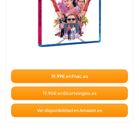
19,99€ en Fnac.es
19,95€ en Elcorteingles.es
Ver disponibilidad en Amazon.es