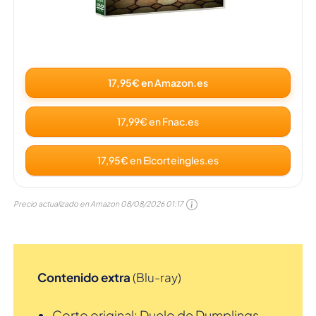
17,95€ en Amazon.es
17,99€ en Fnac.es
17,95€ en Elcorteingles.es
Precio actualizado en Amazon
08/08/2026 01:17
Contenido extra
(Blu-ray)
Corto original: Duelo de Dumplings