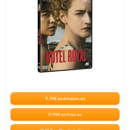
9,79€ en Amazon.es
17,99€ en Fnac.es