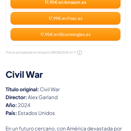
17,95€ en Amazon.es
17,99€ en Fnac.es
17,95€ en Elcorteingles.es
Precio actualizado en Amazon
08/08/2026 01:17
Civil War
Título original:
Civil War
Director:
Alex Garland
Año:
2024
País:
Estados Unidos
En un futuro cercano, con América devastada por