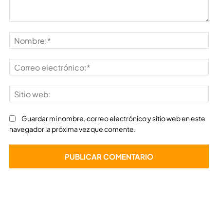
Comentario:
No
Co
ele
Sit
we
Guardar mi nombre, correo electrónico y sitio web en este
navegador la próxima vez que comente.