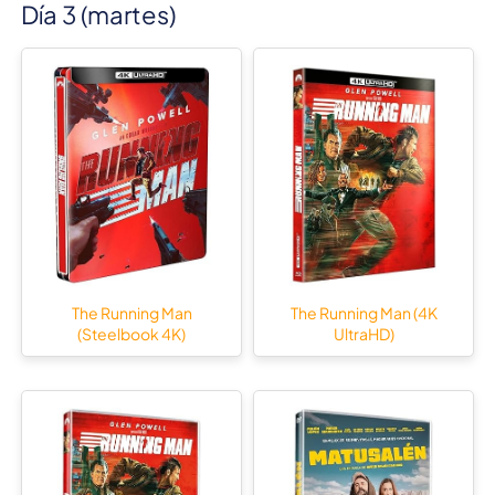
Día 3 (martes)
The Running Man
The Running Man (4K
(Steelbook 4K)
UltraHD)