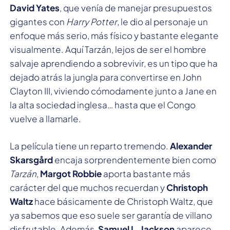
David Yates
, que venía de manejar presupuestos
gigantes con
Harry Potter
, le dio al personaje un
enfoque más serio, más físico y bastante elegante
visualmente. Aquí Tarzán, lejos de ser el hombre
salvaje aprendiendo a sobrevivir, es un tipo que ha
dejado atrás la jungla para convertirse en John
Clayton III, viviendo cómodamente junto a Jane en
la alta sociedad inglesa… hasta que el Congo
vuelve a llamarle.
La película tiene un reparto tremendo.
Alexander
Skarsgård
encaja sorprendentemente bien como
Tarzán
,
Margot Robbie
aporta bastante más
carácter del que muchos recuerdan y
Christoph
Waltz
hace básicamente de Christoph Waltz, que
ya sabemos que eso suele ser garantía de villano
disfrutable. Además,
Samuel L. Jackson
aparece