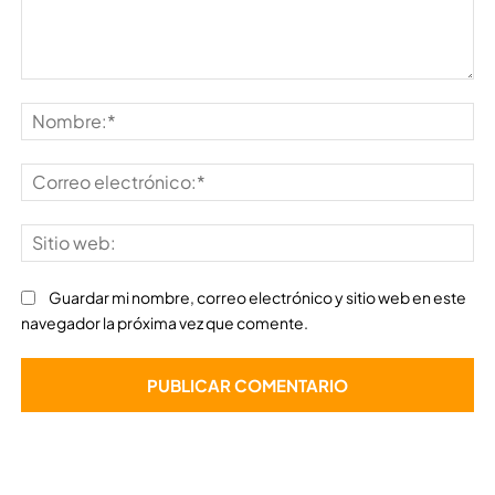
Comentario:
No
Co
ele
Sit
we
Guardar mi nombre, correo electrónico y sitio web en este
navegador la próxima vez que comente.