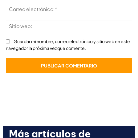
Co
ele
Sit
we
Guardar mi nombre, correo electrónico y sitio web en este
navegador la próxima vez que comente.
Más artículos de