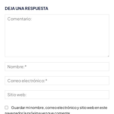
DEJA UNA RESPUESTA
Comentario:
No
Co
ele
Sit
we
Guardar mi nombre, correo electrónico y sitio web en este
navegador la próxima vez que comente.