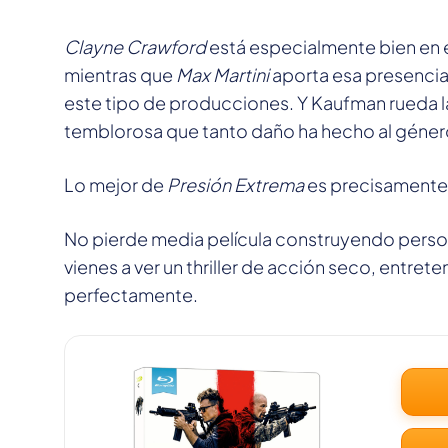
Clayne Crawford
está especialmente bien en 
mientras que
Max Martini
aporta esa presencia
este tipo de producciones. Y Kaufman rueda la 
temblorosa que tanto daño ha hecho al género
Lo mejor de
Presión Extrema
es precisament
No pierde media película construyendo perso
vienes a ver un thriller de acción seco, entr
perfectamente.