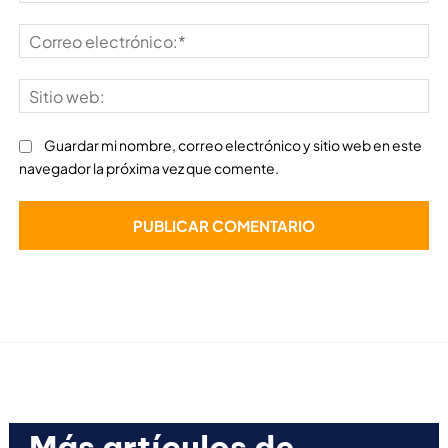
Co
ele
Sit
we
Guardar mi nombre, correo electrónico y sitio web en este
navegador la próxima vez que comente.
Más artículos de