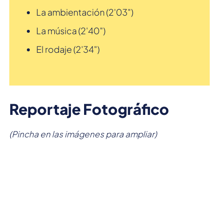
La ambientación (2'03")
La música (2'40")
El rodaje (2'34")
Reportaje Fotográfico
(Pincha en las imágenes para ampliar)