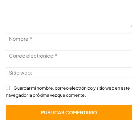
Comentario:
No
Co
ele
Sit
we
Guardar mi nombre, correo electrónico y sitio web en este
navegador la próxima vez que comente.