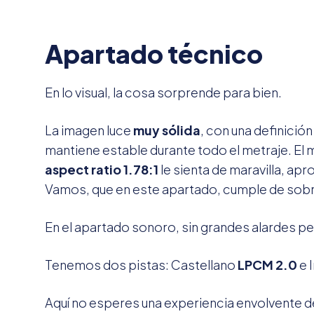
Apartado técnico
En lo visual, la cosa sorprende para bien.
La imagen luce
muy sólida
, con una definición
mantiene estable durante todo el metraje. El m
aspect ratio 1.78:1
le sienta de maravilla, a
Vamos, que en este apartado, cumple de sobr
En el apartado sonoro, sin grandes alardes 
Tenemos dos pistas: Castellano
LPCM 2.0
e 
Aquí no esperes una experiencia envolvente d