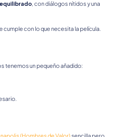
n equilibrado
, con diálogos nítidos y una
 cumple con lo que necesita la película.
nos tenemos un pequeño añadido:
esario.
anapolis (Hombres de Valor)
sencilla pero