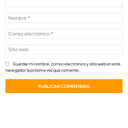
Comentario:
No
Co
ele
Sit
we
Guardar mi nombre, correo electrónico y sitio web en este
navegador la próxima vez que comente.