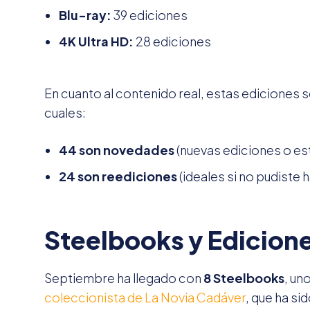
Blu-ray:
39 ediciones
4K Ultra HD:
28 ediciones
En cuanto al contenido real, estas ediciones 
cuales:
44 son novedades
(nuevas ediciones o es
24 son reediciones
(ideales si no pudiste 
Steelbooks y Edicion
Septiembre ha llegado con
8 Steelbooks
, un
coleccionista de La Novia Cadáver
, que ha si