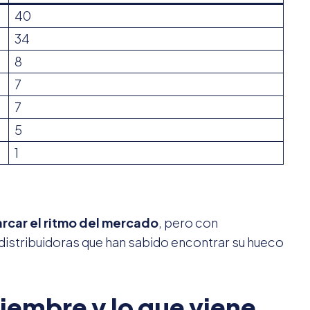
40
34
8
7
7
5
1
marcar el ritmo del mercado
, pero con
istribuidoras que han sabido encontrar su hueco
iembre y lo que viene